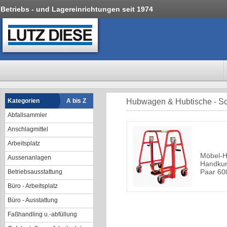
Betriebs - und Lagereinrichtungen seit 1974
Kategorien
A bis Z
Hubwagen & Hubtische - Sc
Abfallsammler
Anschlagmittel
Arbeitsplatz
Möbel-Hu
Aussenanlagen
Handkurb
Paar 60
Betriebsausstattung
Büro - Arbeitsplatz
Büro - Ausstattung
Faßhandling u.-abfüllung