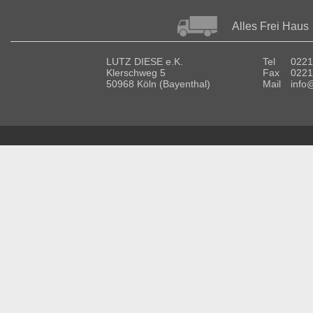
Alles Frei Haus
LUTZ DIESE e.K.
Tel
0221
Klerschweg 5
Fax
0221
50968 Köln (Bayenthal)
Mail
info