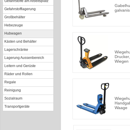
Gefahrstoffe am Arbeitsplatz
Gabelhu
Gefahrstofflagerung
galvanis
Großbehälter
Hebezeuge
Hubwagen
Kästen und Behälter
Lagerschränke
Wiegeh
Drucker,
Lagerung Aussenbereich
Wiegen 
Leitern und Gerüste
Räder und Rollen
Regale
Reinigung
Wiegeh
Sozialraum
Handgab
Transportgeräte
Waage