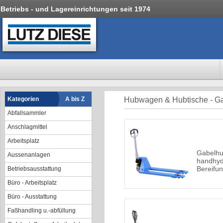
Betriebs - und Lagereinrichtungen seit 1974
Kategorien
A bis Z
Hubwagen & Hubtische - 
Abfallsammler
Anschlagmittel
Arbeitsplatz
Gabelh
Aussenanlagen
handhyd
Bereifu
Betriebsausstattung
Büro - Arbeitsplatz
Büro - Ausstattung
Faßhandling u.-abfüllung