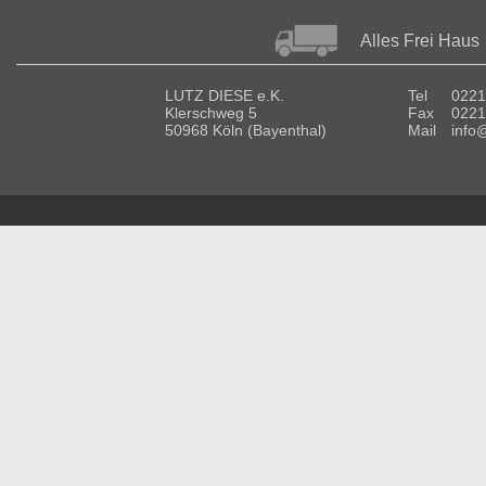
Alles Frei Haus
LUTZ DIESE e.K.
Tel
0221
Klerschweg 5
Fax
0221
50968 Köln (Bayenthal)
Mail
info