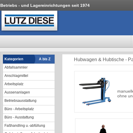
Betriebs - und Lagereinrichtungen seit 1974
Kategorien
A bis Z
Hubwagen & Hubtische - Pa
Abfallsammler
Anschlagmittel
Arbeitsplatz
manuell
Aussenanlagen
ohne und
Betriebsausstattung
Büro - Arbeitsplatz
Büro - Ausstattung
Faßhandling u.-abfüllung