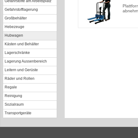
Gefahrstoffe am Arbeitsplatz
Plattform
Gefahrstofflagerung
abnehmb
Großbehälter
Hebezeuge
Hubwagen
Kästen und Behälter
Lagerschränke
Lagerung Aussenbereich
Leitern und Gerüste
Räder und Rollen
Regale
Reinigung
Sozialraum
Transportgeräte