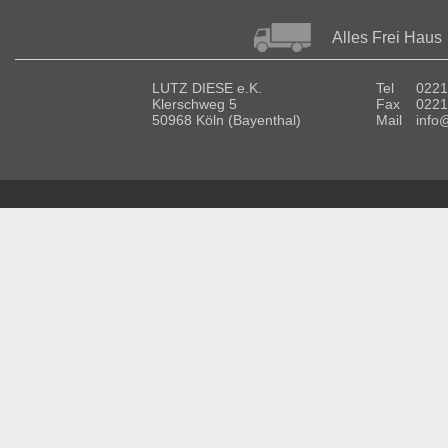
Alles Frei Haus
LUTZ DIESE e.K.
Tel
0221
Klerschweg 5
Fax
0221
50968 Köln (Bayenthal)
Mail
info