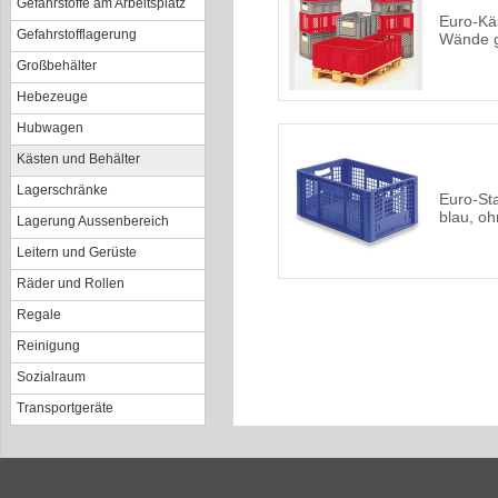
Gefahrstoffe am Arbeitsplatz
Euro-Kä
Gefahrstofflagerung
Wände g
Großbehälter
Hebezeuge
Hubwagen
Kästen und Behälter
Lagerschränke
Euro-St
blau, o
Lagerung Aussenbereich
Leitern und Gerüste
Räder und Rollen
Regale
Reinigung
Sozialraum
Transportgeräte