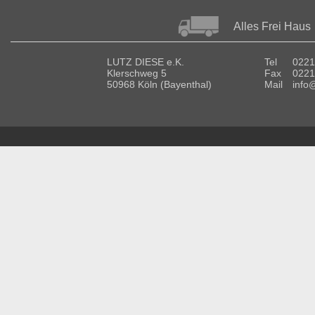
Alles Frei Haus
LUTZ DIESE e.K.
Tel
0221
Klerschweg 5
Fax
0221
50968 Köln (Bayenthal)
Mail
info