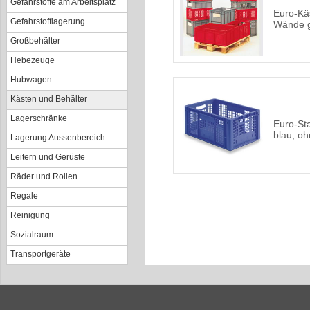
Gefahrstoffe am Arbeitsplatz
Euro-Kä
Gefahrstofflagerung
Wände g
Großbehälter
Hebezeuge
Hubwagen
Kästen und Behälter
Lagerschränke
Euro-St
blau, o
Lagerung Aussenbereich
Leitern und Gerüste
Räder und Rollen
Regale
Reinigung
Sozialraum
Transportgeräte