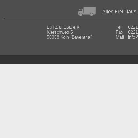
Alles Frei Haus
LUTZ DIESE e.K.
Tel
0221
Klerschweg 5
Fax
0221
50968 Köln (Bayenthal)
Mail
info