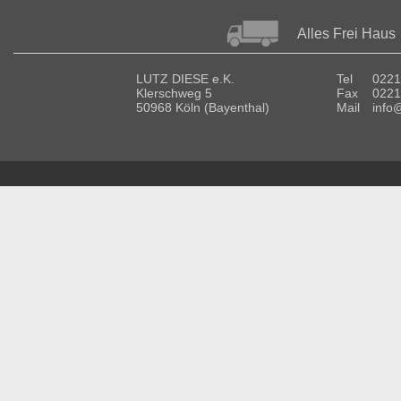
Alles Frei Haus
LUTZ DIESE e.K.
Tel
0221
Klerschweg 5
Fax
0221
50968 Köln (Bayenthal)
Mail
info