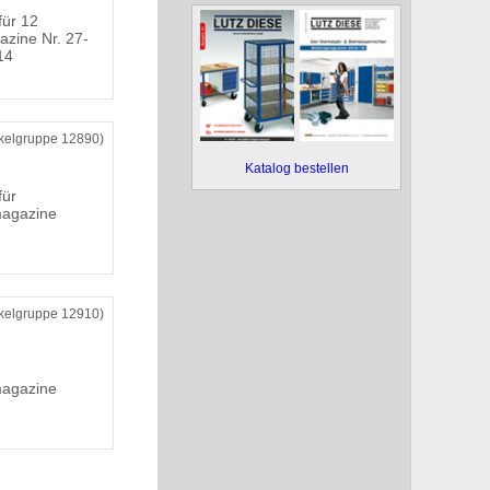
für 12
azine Nr. 27-
14
ikelgruppe 12890)
Katalog bestellen
für
agazine
ikelgruppe 12910)
agazine