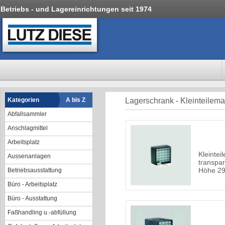
Betriebs - und Lagereinrichtungen seit 1974
Kategorien
A bis Z
Lagerschrank - Kleinteilem
Abfallsammler
Anschlagmittel
Arbeitsplatz
Kleintei
Aussenanlagen
transpa
Höhe 2
Betriebsausstattung
Büro - Arbeitsplatz
Büro - Ausstattung
Faßhandling u.-abfüllung