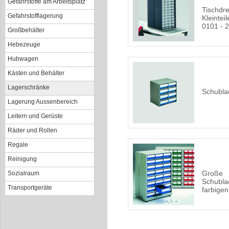
Gefahrstoffe am Arbeitsplatz
Tischdre
Gefahrstofflagerung
Kleintei
0101 - 
Großbehälter
Hebezeuge
Hubwagen
Kästen und Behälter
Lagerschränke
Schubl
Lagerung Aussenbereich
Leitern und Gerüste
Räder und Rollen
Regale
Reinigung
Große
Sozialraum
Schubla
Transportgeräte
farbige