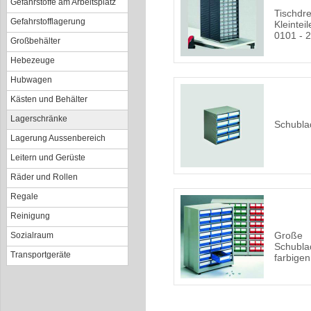
Gefahrstoffe am Arbeitsplatz
Tischdre
Gefahrstofflagerung
Kleintei
0101 - 
Großbehälter
Hebezeuge
Hubwagen
Kästen und Behälter
Lagerschränke
Schubl
Lagerung Aussenbereich
Leitern und Gerüste
Räder und Rollen
Regale
Reinigung
Große
Sozialraum
Schubla
Transportgeräte
farbige