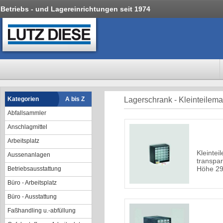
Betriebs - und Lagereinrichtungen seit 1974
Kategorien
A bis Z
Lagerschrank - Kleinteilem
Abfallsammler
Anschlagmittel
Arbeitsplatz
Kleintei
Aussenanlagen
transpa
Höhe 2
Betriebsausstattung
Büro - Arbeitsplatz
Büro - Ausstattung
Faßhandling u.-abfüllung