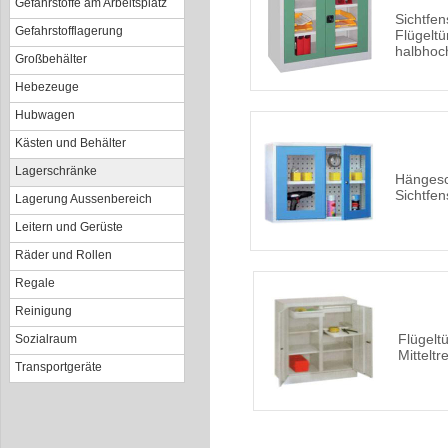
Gefahrstoffe am Arbeitsplatz
Sichtfen
Gefahrstofflagerung
Flügelt
halbhoc
Großbehälter
Hebezeuge
Hubwagen
Kästen und Behälter
Lagerschränke
Hängesc
Sichtfen
Lagerung Aussenbereich
Leitern und Gerüste
Räder und Rollen
Regale
Reinigung
Flügelt
Sozialraum
Mittelt
Transportgeräte