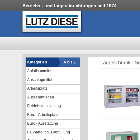
Betriebs - und Lagereinrichtungen seit 1974
Kategorien
A bis Z
Lagerschrank - Sc
Abfallsammler
Anschlagmittel
Arbeitsplatz
Aussenanlagen
Betriebsausstattung
Büro - Arbeitsplatz
Büro - Ausstattung
Faßhandling u.-abfüllung