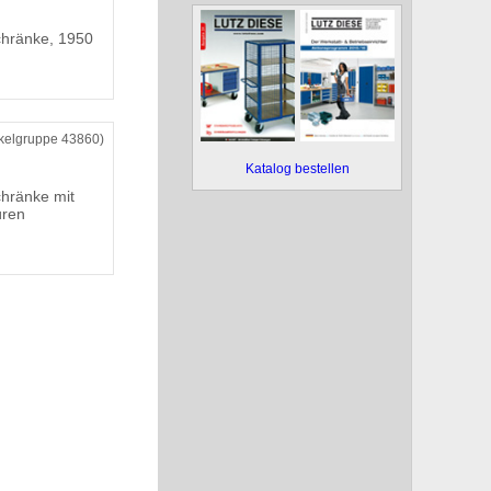
chränke, 1950
ikelgruppe 43860)
Katalog bestellen
chränke mit
üren