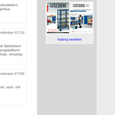
destleitern,
egehbar
ikelgruppe 32710)
Katalog bestellen
l-Stehleitern
andplattform
ale, einseitig
ikelgruppe 47700)
tt, starr, mit