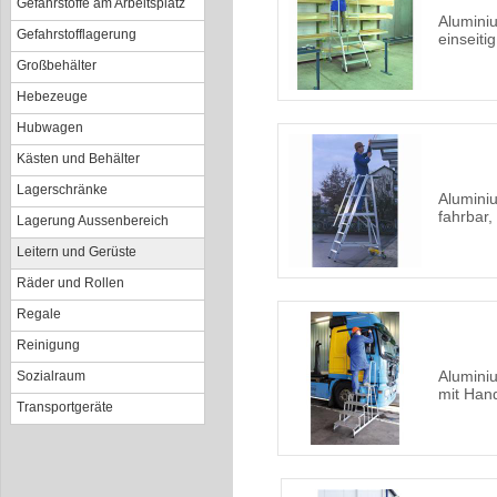
Gefahrstoffe am Arbeitsplatz
Aluminiu
Gefahrstofflagerung
einseiti
Großbehälter
Hebezeuge
Hubwagen
Kästen und Behälter
Lagerschränke
Aluminiu
fahrbar,
Lagerung Aussenbereich
Leitern und Gerüste
Räder und Rollen
Regale
Reinigung
Alumini
Sozialraum
mit Hand
Transportgeräte