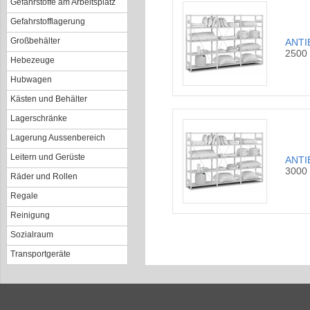
Gefahrstoffe am Arbeitsplatz
Gefahrstofflagerung
Großbehälter
ANTI
2500
Hebezeuge
Hubwagen
Kästen und Behälter
Lagerschränke
Lagerung Aussenbereich
Leitern und Gerüste
ANTI
3000
Räder und Rollen
Regale
Reinigung
Sozialraum
Transportgeräte