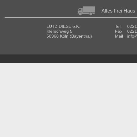
Alles Frei Haus
LUTZ DIESE e.K.
Tel
0221
Klerschweg 5
Fax
0221
50968 Köln (Bayenthal)
Mail
info