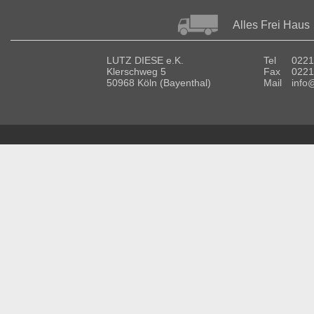
Alles Frei Haus
LUTZ DIESE e.K.
Tel
0221
Klerschweg 5
Fax
0221
50968 Köln (Bayenthal)
Mail
info