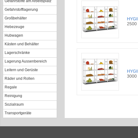
Gefahrstoffe am Arbeitsplatz
Gefahrstofflagerung
Großbehälter
HYGI
2500
Hebezeuge
Hubwagen
Kästen und Behälter
Lagerschränke
Lagerung Aussenbereich
Leitern und Gerüste
HYGI
3000
Räder und Rollen
Regale
Reinigung
Sozialraum
Transportgeräte