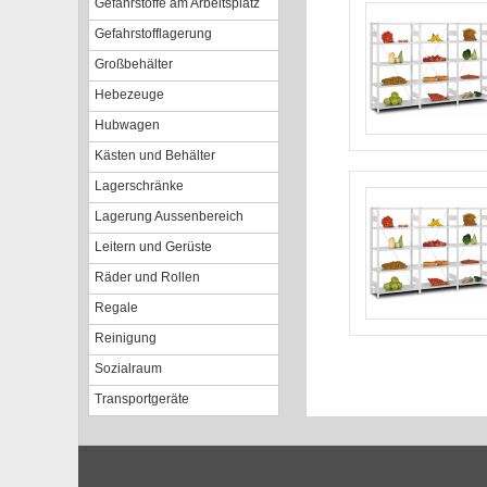
Gefahrstoffe am Arbeitsplatz
Gefahrstofflagerung
Großbehälter
Hebezeuge
Hubwagen
Kästen und Behälter
Lagerschränke
Lagerung Aussenbereich
Leitern und Gerüste
Räder und Rollen
Regale
Reinigung
Sozialraum
Transportgeräte