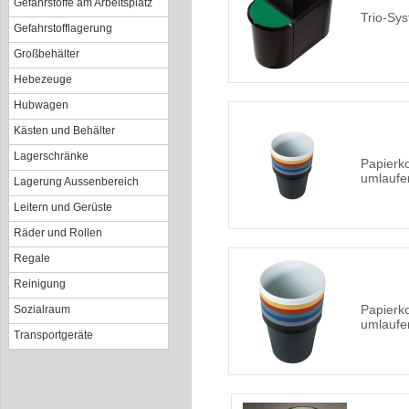
Gefahrstoffe am Arbeitsplatz
Trio-Sy
Gefahrstofflagerung
Großbehälter
Hebezeuge
Hubwagen
Kästen und Behälter
Lagerschränke
Papierko
umlaufen
Lagerung Aussenbereich
Leitern und Gerüste
Räder und Rollen
Regale
Reinigung
Papierko
Sozialraum
umlaufen
Transportgeräte