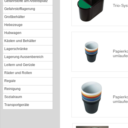
Gefahrstoffe am Arbeitsplatz
Trio-Sy
Gefahrstofflagerung
Großbehälter
Hebezeuge
Hubwagen
Kästen und Behälter
Lagerschränke
Papierko
umlaufen
Lagerung Aussenbereich
Leitern und Gerüste
Räder und Rollen
Regale
Reinigung
Papierko
Sozialraum
umlaufen
Transportgeräte