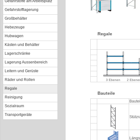
Gefahrstoffe am Arbeitsplatz
Gefahrstofflagerung
Großbehälter
Hebezeuge
Regale
Hubwagen
Kästen und Behälter
Lagerschränke
Lagerung Aussenbereich
Leitern und Gerüste
Räder und Rollen
3 Ebenen
2 Ebene
Regale
Bauteile
Reinigung
Bautei
Sozialraum
Transportgeräte
Stütz
Längs