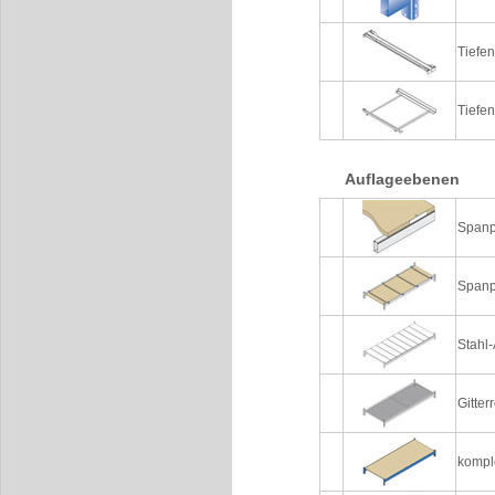
Tiefe
Tiefe
Auflageebenen
Spanp
Spanp
Stahl-
Gitter
kompl