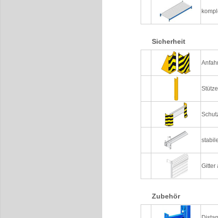
kompl
Sicherheit
Anfah
Stütz
Schutz
stabi
Gitter
Zubehör
Distan