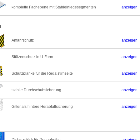
komplette Fachebene mit Stahleinlegesegmenten
anzeigen
t
Anfahrschutz
anzeigen
Stützenschutz in U-Form
anzeigen
Schutzplanke für die Regalstirnseite
anzeigen
stabile Durchschubsicherung
anzeigen
Gitter als hintere Herabfallsicherung
anzeigen
Distanzstück für Doppelreihe
anzeigen