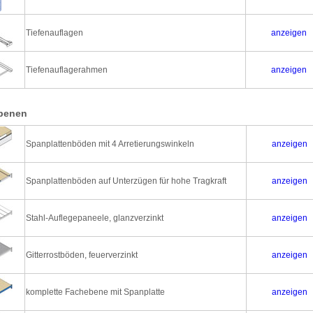
Tiefenauflagen
anzeigen
Tiefenauflagerahmen
anzeigen
benen
Spanplattenböden mit 4 Arretierungswinkeln
anzeigen
Spanplattenböden auf Unterzügen für hohe Tragkraft
anzeigen
Stahl-Auflegepaneele, glanzverzinkt
anzeigen
Gitterrostböden, feuerverzinkt
anzeigen
komplette Fachebene mit Spanplatte
anzeigen