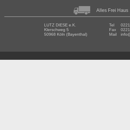
Alles Frei Haus
LUTZ DIESE e.K.
Tel
0221
Klerschweg 5
Fax
0221
50968 Köln (Bayenthal)
Mail
info