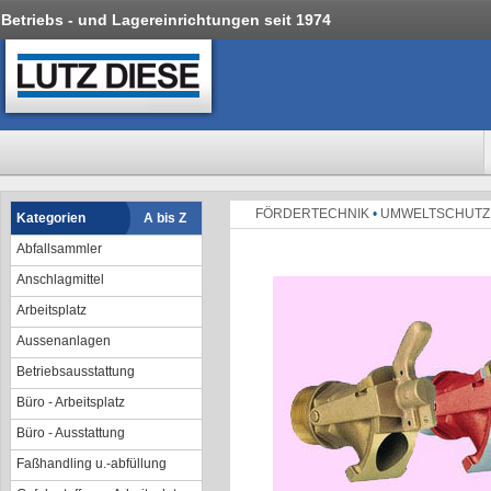
Betriebs - und Lagereinrichtungen seit 1974
FÖRDERTECHNIK
•
UMWELTSCHUT
Kategorien
A bis Z
Abfallsammler
Anschlagmittel
Arbeitsplatz
Aussenanlagen
Betriebsausstattung
Büro - Arbeitsplatz
Büro - Ausstattung
Faßhandling u.-abfüllung