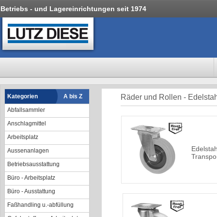
Betriebs - und Lagereinrichtungen seit 1974
Kategorien
A bis Z
Räder und Rollen - Edelstah
Abfallsammler
Anschlagmittel
Arbeitsplatz
Edelstah
Aussenanlagen
Transpor
Betriebsausstattung
Büro - Arbeitsplatz
Büro - Ausstattung
Faßhandling u.-abfüllung