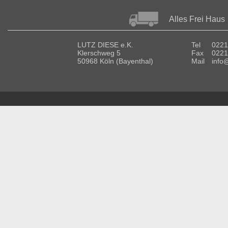
Alles Frei Haus
LUTZ DIESE e.K.
Tel
0221
Klerschweg 5
Fax
0221
50968 Köln (Bayenthal)
Mail
info