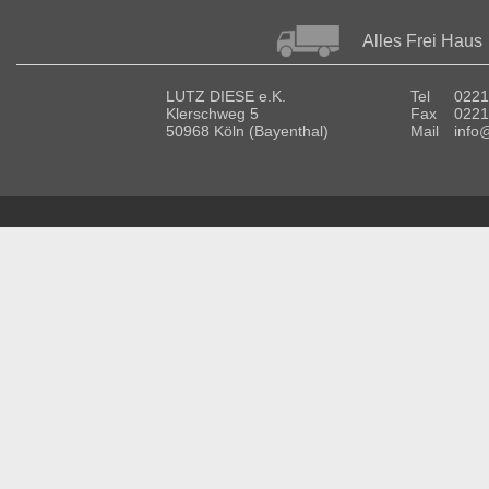
Alles Frei Haus
LUTZ DIESE e.K.
Tel
0221
Klerschweg 5
Fax
0221
50968 Köln (Bayenthal)
Mail
info