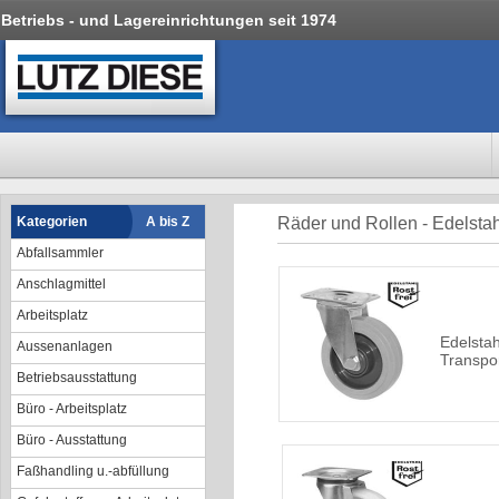
Betriebs - und Lagereinrichtungen seit 1974
Kategorien
A bis Z
Räder und Rollen - Edelstah
Abfallsammler
Anschlagmittel
Arbeitsplatz
Edelstah
Aussenanlagen
Transpor
Betriebsausstattung
Büro - Arbeitsplatz
Büro - Ausstattung
Faßhandling u.-abfüllung