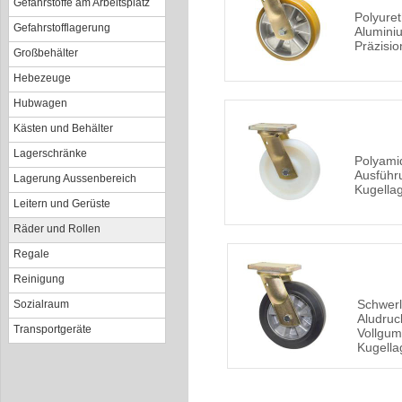
Gefahrstoffe am Arbeitsplatz
Polyuret
Gefahrstofflagerung
Alumini
Präzisio
Großbehälter
Hebezeuge
Hubwagen
Kästen und Behälter
Lagerschränke
Polyami
Ausführu
Lagerung Aussenbereich
Kugella
Leitern und Gerüste
Räder und Rollen
Regale
Reinigung
Schwerl
Sozialraum
Aludruc
Transportgeräte
Vollgum
Kugella