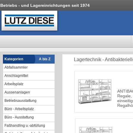
Betriebs - und Lagereinrichtungen seit 1974
Kategorien
A bis Z
Lagertechnik - Antibakteriel
Abfallsammler
Anschlagmittel
Arbeitsplatz
ANTIBAC 
Aussenanlagen
Regale,
einseiti
Betriebsausstattung
Regalh
Büro - Arbeitsplatz
Büro - Ausstattung
Faßhandling u.-abfüllung