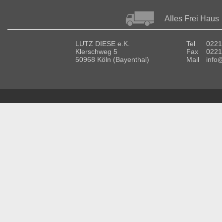
Alles Frei Haus
LUTZ DIESE e.K.
Tel
0221
Klerschweg 5
Fax
0221
50968 Köln (Bayenthal)
Mail
info