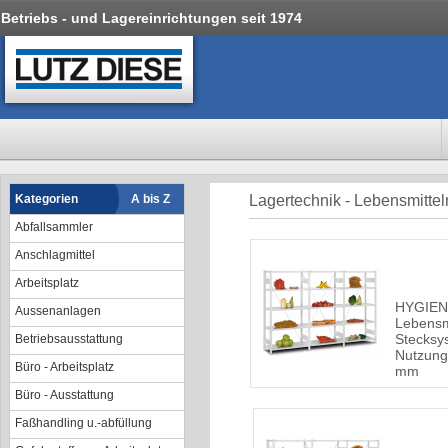
Betriebs - und Lagereinrichtungen seit 1974
Kategorien
A bis Z
Lagertechnik - Lebensmittel
Abfallsammler
Anschlagmittel
Arbeitsplatz
HYGIEN
Aussenanlagen
Lebensmi
Stecksys
Betriebsausstattung
Nutzung
Büro - Arbeitsplatz
mm
Büro - Ausstattung
Faßhandling u.-abfüllung