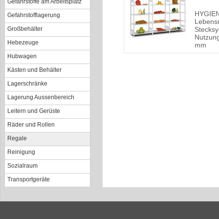
Gefahrstoffe am Arbeitsplatz
HYGIE
Gefahrstofflagerung
Lebensm
Großbehälter
Stecksy
Nutzun
Hebezeuge
mm
Hubwagen
Kästen und Behälter
Lagerschränke
Lagerung Aussenbereich
Leitern und Gerüste
Räder und Rollen
Regale
Reinigung
Sozialraum
Transportgeräte