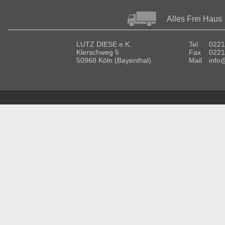
Alles Frei Haus
LUTZ DIESE e.K.
Tel
0221
Klerschweg 5
Fax
0221
50968 Köln (Bayenthal)
Mail
info