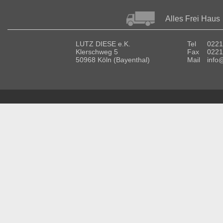
Alles Frei Haus
LUTZ DIESE e.K.
Tel
0221
Klerschweg 5
Fax
0221
50968 Köln (Bayenthal)
Mail
info