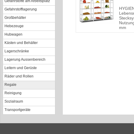
Gefahrstoffe am Arbeitsplatz
HYGIE
Gefahrstofflagerung
Lebensm
Großbehälter
Stecksy
Nutzun
Hebezeuge
mm
Hubwagen
Kästen und Behälter
Lagerschränke
Lagerung Aussenbereich
Leitern und Gerüste
Räder und Rollen
Regale
Reinigung
Sozialraum
Transportgeräte