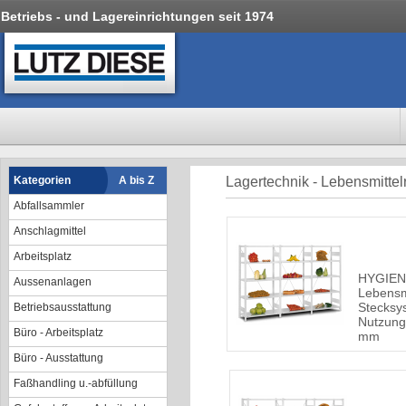
Betriebs - und Lagereinrichtungen seit 1974
Kategorien
A bis Z
Lagertechnik - Lebensmittel
Abfallsammler
Anschlagmittel
Arbeitsplatz
HYGIEN
Aussenanlagen
Lebensmi
Stecksys
Betriebsausstattung
Nutzung
Büro - Arbeitsplatz
mm
Büro - Ausstattung
Faßhandling u.-abfüllung