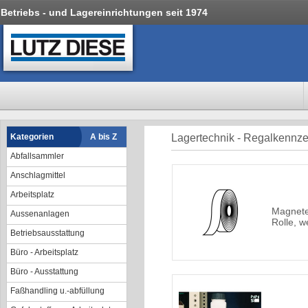
Betriebs - und Lagereinrichtungen seit 1974
Kategorien
A bis Z
Lagertechnik - Regalkennz
Abfallsammler
Anschlagmittel
Arbeitsplatz
Magnete
Aussenanlagen
Rolle, w
Betriebsausstattung
Büro - Arbeitsplatz
Büro - Ausstattung
Faßhandling u.-abfüllung