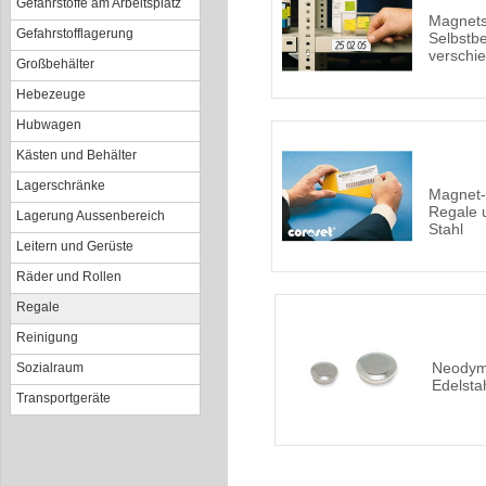
Gefahrstoffe am Arbeitsplatz
Magnets
Gefahrstofflagerung
Selbstbe
verschi
Großbehälter
Hebezeuge
Hubwagen
Kästen und Behälter
Lagerschränke
Magnet-E
Regale 
Lagerung Aussenbereich
Stahl
Leitern und Gerüste
Räder und Rollen
Regale
Reinigung
Neodym
Sozialraum
Edelsta
Transportgeräte