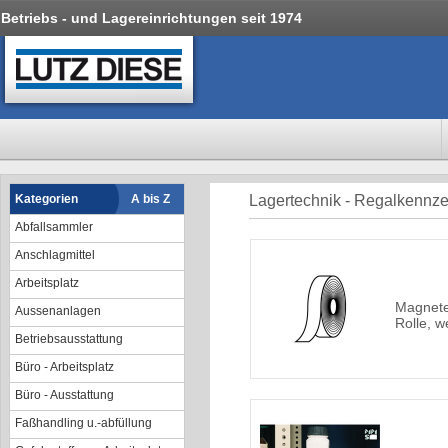
Betriebs - und Lagereinrichtungen seit 1974
Kategorien
A bis Z
Lagertechnik - Regalkennz
Abfallsammler
Anschlagmittel
Arbeitsplatz
Magnete
Aussenanlagen
Rolle, w
Betriebsausstattung
Büro - Arbeitsplatz
Büro - Ausstattung
Faßhandling u.-abfüllung