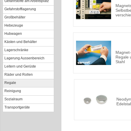
Gefahrstoffe am Arbeitsplatz
Magnets
Gefahrstofflagerung
Selbstbe
verschi
Großbehälter
Hebezeuge
Hubwagen
Kästen und Behälter
Lagerschränke
Magnet-E
Regale 
Lagerung Aussenbereich
Stahl
Leitern und Gerüste
Räder und Rollen
Regale
Reinigung
Neodym
Sozialraum
Edelsta
Transportgeräte