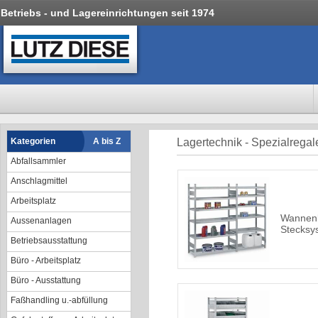
Betriebs - und Lagereinrichtungen seit 1974
Kategorien
A bis Z
Lagertechnik - Spezialregal
Abfallsammler
Anschlagmittel
Arbeitsplatz
Wannen
Aussenanlagen
Stecksys
Betriebsausstattung
Büro - Arbeitsplatz
Büro - Ausstattung
Faßhandling u.-abfüllung