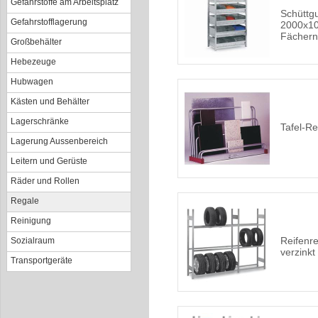
Gefahrstoffe am Arbeitsplatz
Schüttgu
Gefahrstofflagerung
2000x10
Fächern
Großbehälter
Hebezeuge
Hubwagen
Kästen und Behälter
Lagerschränke
Tafel-Re
Lagerung Aussenbereich
Leitern und Gerüste
Räder und Rollen
Regale
Reinigung
Reifenr
Sozialraum
verzinkt
Transportgeräte