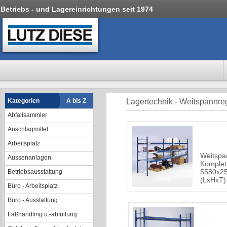
Betriebs - und Lagereinrichtungen seit 1974
Kategorien
A bis Z
Lagertechnik - Weitspannre
Abfallsammler
Anschlagmittel
Arbeitsplatz
Weitspa
Aussenanlagen
Komplet
5580x2
Betriebsausstattung
(LxHxT)
Büro - Arbeitsplatz
Büro - Ausstattung
Faßhandling u.-abfüllung