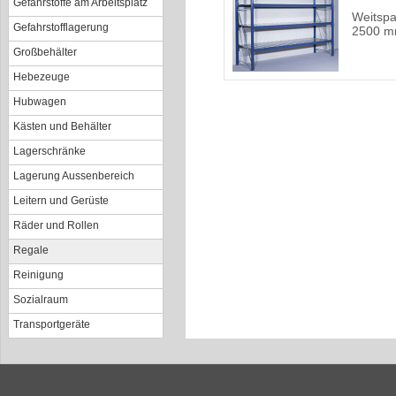
Gefahrstoffe am Arbeitsplatz
Weitspa
Gefahrstofflagerung
2500 m
Großbehälter
Hebezeuge
Hubwagen
Kästen und Behälter
Lagerschränke
Lagerung Aussenbereich
Leitern und Gerüste
Räder und Rollen
Regale
Reinigung
Sozialraum
Transportgeräte