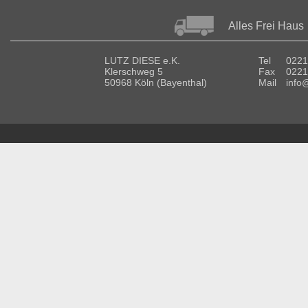
Alles Frei Haus
LUTZ DIESE e.K.
Tel
0221
Klerschweg 5
Fax
0221
50968 Köln (Bayenthal)
Mail
info