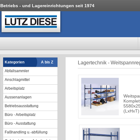
Betriebs - und Lagereinrichtungen seit 1974
Kategorien
A bis Z
Lagertechnik - Weitspannre
Abfallsammler
Anschlagmittel
Arbeitsplatz
Weitspa
Aussenanlagen
Komplet
5580x2
Betriebsausstattung
(LxHxT)
Büro - Arbeitsplatz
Büro - Ausstattung
Faßhandling u.-abfüllung