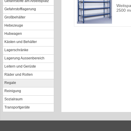
Gefahrstoffe am Arbeitsplatz
Weitspa
Gefahrstofflagerung
2500 m
Großbehälter
Hebezeuge
Hubwagen
Kästen und Behälter
Lagerschränke
Lagerung Aussenbereich
Leitern und Gerüste
Räder und Rollen
Regale
Reinigung
Sozialraum
Transportgeräte