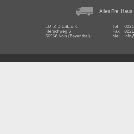
Alles Frei Haus
LUTZ DIESE e.K.
Tel
0221
Klerschweg 5
Fax
0221
50968 Köln (Bayenthal)
Mail
info