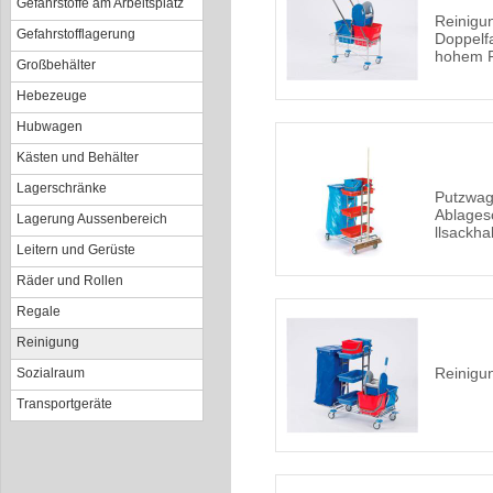
Gefahrstoffe am Arbeitsplatz
Reinigu
Gefahrstofflagerung
Doppelf
hohem F
Großbehälter
Hebezeuge
Hubwagen
Kästen und Behälter
Lagerschränke
Putzwag
Ablages
Lagerung Aussenbereich
llsackha
Leitern und Gerüste
Räder und Rollen
Regale
Reinigung
Reinig
Sozialraum
Transportgeräte