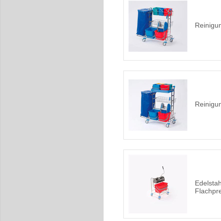
Reinig
Reinig
Edelstah
Flachpr