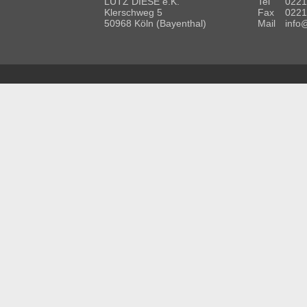
LUTZ DIESE e.K.
Tel
0221
Klerschweg 5
Fax
0221
50968 Köln (Bayenthal)
Mail
info