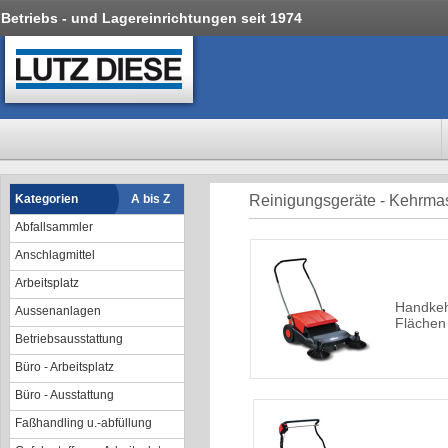
Betriebs - und Lagereinrichtungen seit 1974
Kategorien
A bis Z
Reinigungsgeräte - Kehrma
Abfallsammler
Anschlagmittel
Arbeitsplatz
Handkeh
Aussenanlagen
Flächen
Betriebsausstattung
Büro - Arbeitsplatz
Büro - Ausstattung
Faßhandling u.-abfüllung