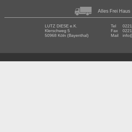
Alles Frei Haus
LUTZ DIESE e.K.
Tel
0221
Klerschweg 5
Fax
0221
50968 Köln (Bayenthal)
Mail
info