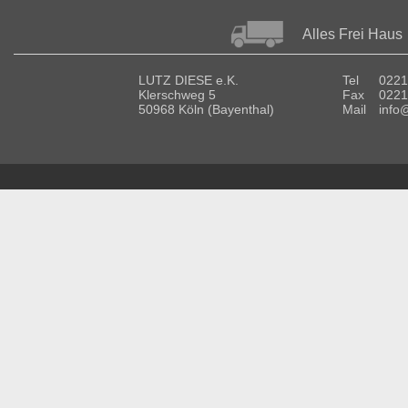
Alles Frei Haus
LUTZ DIESE e.K.
Tel
0221
Klerschweg 5
Fax
0221
50968 Köln (Bayenthal)
Mail
info