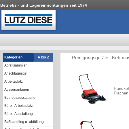
Betriebs - und Lagereinrichtungen seit 1974
Kategorien
A bis Z
Reinigungsgeräte - Kehrma
Abfallsammler
Anschlagmittel
Arbeitsplatz
Handkeh
Aussenanlagen
Flächen
Betriebsausstattung
Büro - Arbeitsplatz
Büro - Ausstattung
Faßhandling u.-abfüllung