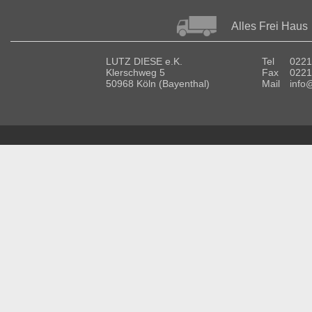
Alles Frei Haus
LUTZ DIESE e.K.
Tel
0221
Klerschweg 5
Fax
0221
50968 Köln (Bayenthal)
Mail
info