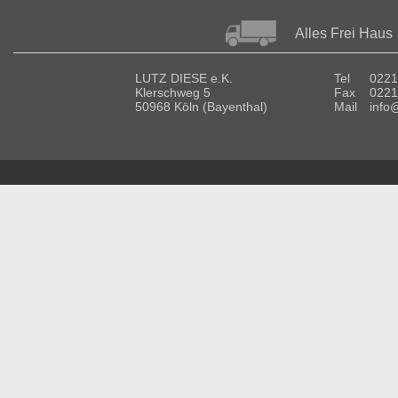
Alles Frei Haus
LUTZ DIESE e.K.
Tel
0221
Klerschweg 5
Fax
0221
50968 Köln (Bayenthal)
Mail
info