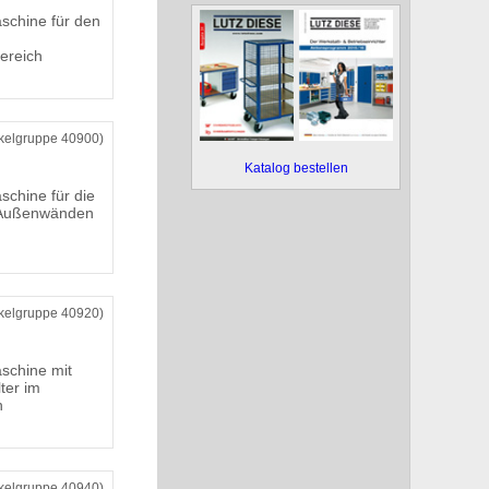
chine für den
ereich
ikelgruppe 40900)
Katalog bestellen
chine für die
 Außenwänden
ikelgruppe 40920)
schine mit
ter im
h
ikelgruppe 40940)