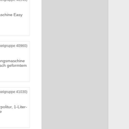
schine Easy
ikelgruppe 40960)
gungsmaschine
isch geformtem
ikelgruppe 41030)
olitur, 1-Liter-
e