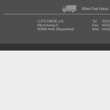
Alles Frei Haus
LUTZ DIESE e.K.
Tel
0221
Klerschweg 5
Fax
0221
50968 Köln (Bayenthal)
Mail
info