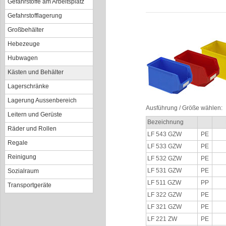
Gefahrstoffe am Arbeitsplatz
Gefahrstofflagerung
Großbehälter
Hebezeuge
Hubwagen
Kästen und Behälter
Lagerschränke
Lagerung Aussenbereich
Ausführung / Größe wählen:
Leitern und Gerüste
Bezeichnung
Räder und Rollen
LF 543 GZW
PE
Regale
LF 533 GZW
PE
Reinigung
LF 532 GZW
PE
LF 531 GZW
PE
Sozialraum
LF 511 GZW
PP
Transportgeräte
LF 322 GZW
PE
LF 321 GZW
PE
LF 221 ZW
PE