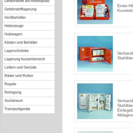
Gefahrstoffe am Arbeitsplatz
Erste-Hi
Gefahrstofflagerung
Kunststo
Großbehälter
Hebezeuge
Hubwagen
Kästen und Behälter
Lagerschränke
Verband
Stahlble
Lagerung Aussenbereich
Leitern und Gerüste
Räder und Rollen
Regale
Reinigung
Verband
Sozialraum
Stahlble
Transportgeräte
Einlege
Ablages