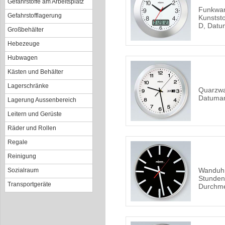
Gefahrstoffe am Arbeitsplatz
Funkwan
Gefahrstofflagerung
Kunstst
D, Datu
Großbehälter
Hebezeuge
Hubwagen
Kästen und Behälter
Lagerschränke
Quarzwa
Datuma
Lagerung Aussenbereich
Leitern und Gerüste
Räder und Rollen
Regale
Reinigung
Wanduhr
Sozialraum
Stunden
Transportgeräte
Durchm