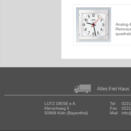
Analog-
Reinra
quadrat
Alles Frei Haus
LUTZ DIESE e.K.
Tel
0221
Klerschweg 5
Fax
0221
50968 Köln (Bayenthal)
Mail
info