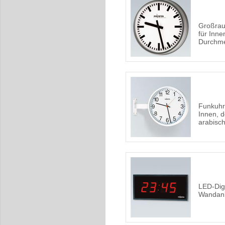
Großrau
für Inn
Durchm
Funkuhr
Innen, d
arabisc
LED-Digi
Wandan