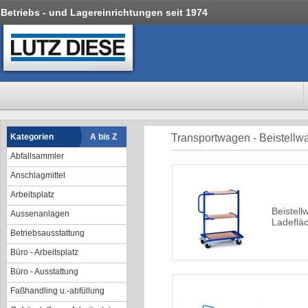
Betriebs - und Lagereinrichtungen seit 1974
Kategorien
A bis Z
Transportwagen - Beistell
Abfallsammler
Anschlagmittel
Arbeitsplatz
Beistell
Aussenanlagen
Ladeflä
Betriebsausstattung
Büro - Arbeitsplatz
Büro - Ausstattung
Faßhandling u.-abfüllung