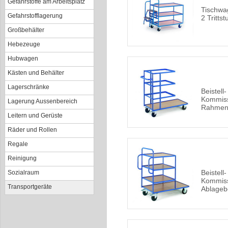
Gefahrstoffe am Arbeitsplatz
Tischwa
Gefahrstofflagerung
2 Trittst
Großbehälter
Hebezeuge
Hubwagen
Kästen und Behälter
Lagerschränke
Beistell
Kommiss
Lagerung Aussenbereich
Rahmen
Leitern und Gerüste
Räder und Rollen
Regale
Reinigung
Beistell
Sozialraum
Kommiss
Transportgeräte
Ablage