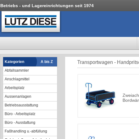
Betriebs - und Lagereinrichtungen seit 1974
Kategorien
A bis Z
Transportwagen - Handpri
Abfallsammler
Anschlagmittel
Arbeitsplatz
Zweiach
Aussenanlagen
Bordwä
Betriebsausstattung
Büro - Arbeitsplatz
Büro - Ausstattung
Faßhandling u.-abfüllung