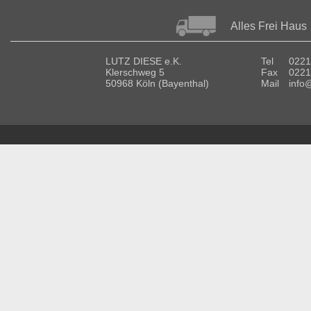
Alles Frei Haus
LUTZ DIESE e.K.
Tel
0221
Klerschweg 5
Fax
0221
50968 Köln (Bayenthal)
Mail
info