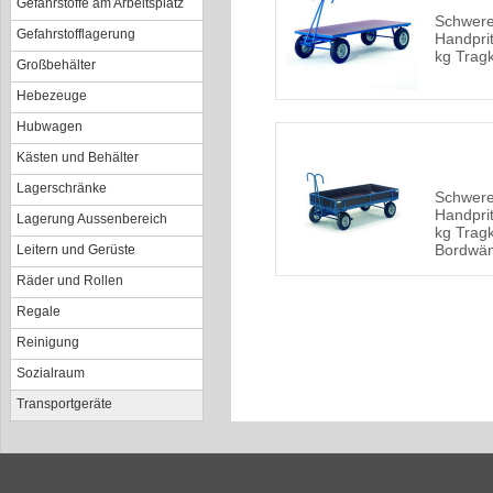
Gefahrstoffe am Arbeitsplatz
Schwer
Gefahrstofflagerung
Handpri
kg Tragk
Großbehälter
Hebezeuge
Hubwagen
Kästen und Behälter
Lagerschränke
Schwer
Handpri
Lagerung Aussenbereich
kg Tragk
Bordwä
Leitern und Gerüste
Räder und Rollen
Regale
Reinigung
Sozialraum
Transportgeräte