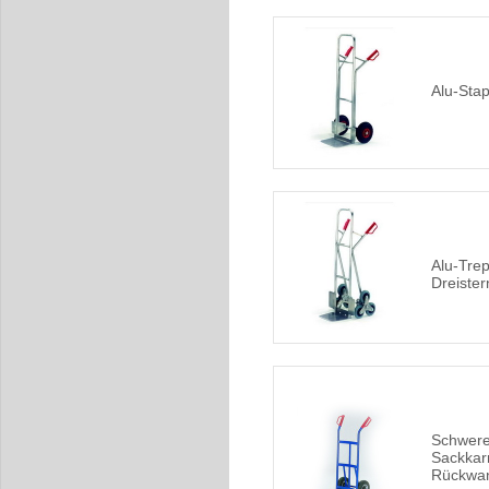
Alu-Stap
Alu-Tre
Dreister
Schwere
Sackkar
Rückwa