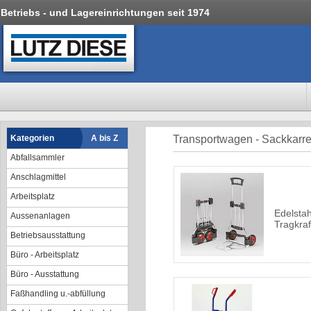
Betriebs - und Lagereinrichtungen seit 1974
Kategorien
A bis Z
Transportwagen - Sackkarr
Abfallsammler
Anschlagmittel
Arbeitsplatz
Edelstah
Aussenanlagen
Tragkraf
Betriebsausstattung
Büro - Arbeitsplatz
Büro - Ausstattung
Faßhandling u.-abfüllung