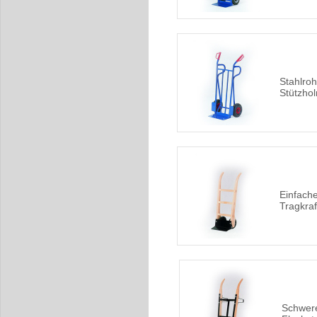
Stahlroh
Stützho
Einfach
Tragkraf
Schwere