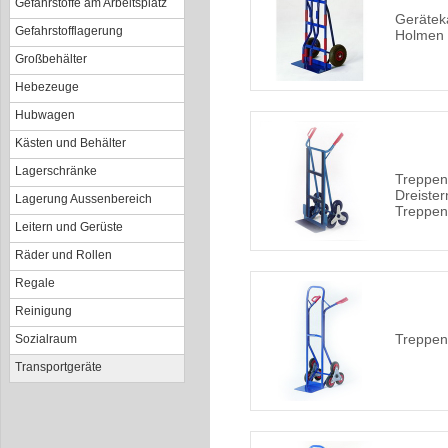
Gefahrstoffe am Arbeitsplatz
Gerätek
Gefahrstofflagerung
Holmen
Großbehälter
Hebezeuge
Hubwagen
Kästen und Behälter
Lagerschränke
Treppenk
Dreister
Lagerung Aussenbereich
Treppen
Leitern und Gerüste
Räder und Rollen
Regale
Reinigung
Treppenk
Sozialraum
Transportgeräte