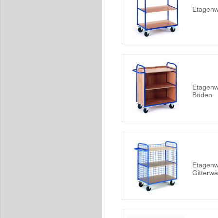
Etagenw
Etagenw
Böden
Etagenw
Gitterw