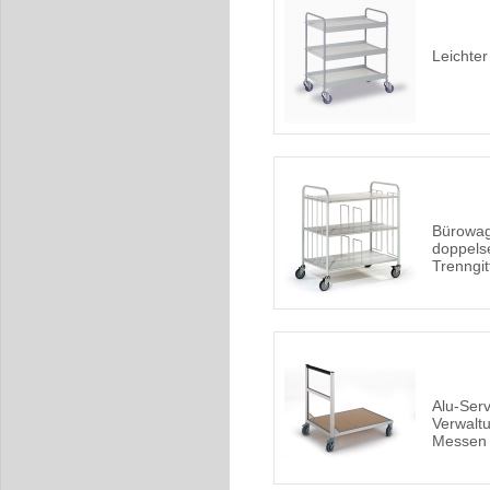
Leichte
Bürowag
doppelse
Trenngit
Alu-Ser
Verwalt
Messen 