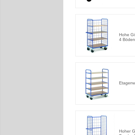
Hohe Gi
4 Böden
Etagenw
Hoher G