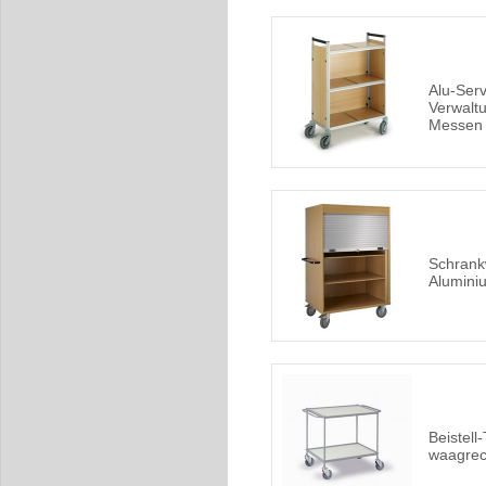
Alu-Ser
Verwalt
Messen 
Schrank
Alumini
Beistell
waagrec