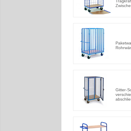
Tragkraf
Zwisch
Paketwa
Rohrwän
Gitter-
verschi
abschli