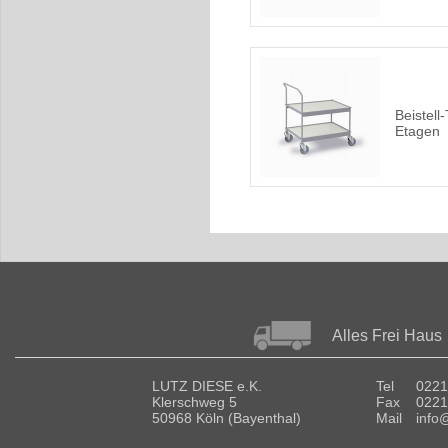
Beistell
Etagen
Alles Frei Haus
LUTZ DIESE e.K.
Tel
0221
Klerschweg 5
Fax
0221
50968 Köln (Bayenthal)
Mail
info