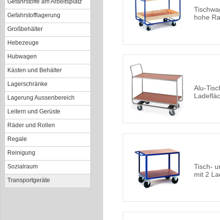
Gefahrstoffe am Arbeitsplatz
Tischwa
Gefahrstofflagerung
hohe Ra
Großbehälter
Hebezeuge
Hubwagen
Kästen und Behälter
Lagerschränke
Alu-Tis
Ladeflä
Lagerung Aussenbereich
Leitern und Gerüste
Räder und Rollen
Regale
Reinigung
Tisch- 
Sozialraum
mit 2 L
Transportgeräte