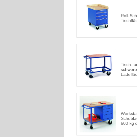
Roll-Sc
Tischflä
Tisch- 
schwere
Ladeflä
Werksta
Schubla
600 kg 