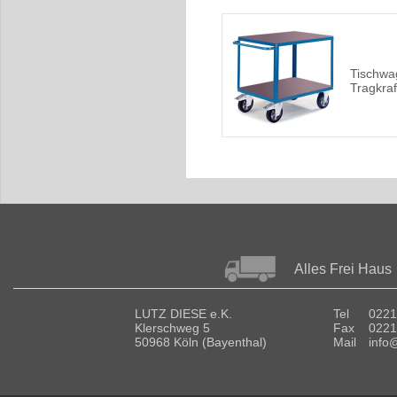
Tischwa
Tragkraf
Alles Frei Haus
LUTZ DIESE e.K.
Tel
0221
Klerschweg 5
Fax
0221
50968 Köln (Bayenthal)
Mail
info