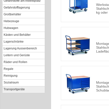
Gefahrstoffe am Arbeitsplatz
Werksta
Gefahrstofflagerung
Stahlsch
kg oder
Großbehälter
Hebezeuge
Hubwagen
Kästen und Behälter
Lagerschränke
Montage
Stahlsc
Lagerung Aussenbereich
Ladeflä
Leitern und Gerüste
Räder und Rollen
Regale
Reinigung
Montage
Sozialraum
Stahlsc
Transportgeräte
Schubla