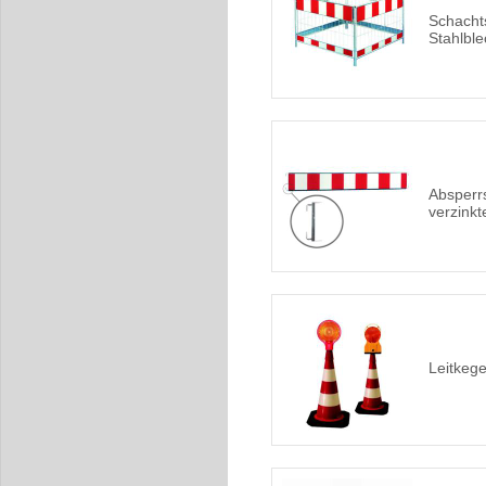
Schachts
Stahlble
Absperr
verzinkt
Leitkege