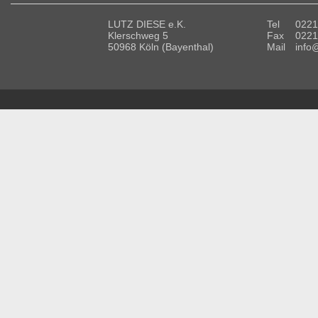
LUTZ DIESE e.K.
Tel
0221
Klerschweg 5
Fax
0221
50968 Köln (Bayenthal)
Mail
info