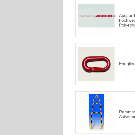
Absperr
hochwer
Polyeth
Endglied
Rammsch
Außenbe