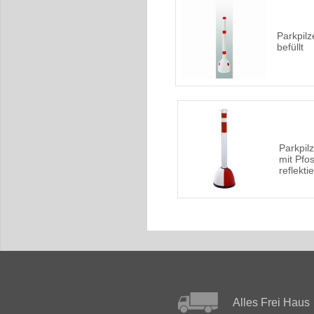
Parkpilz
befüllt
Parkpil
mit Pfos
reflekti
Alles Frei Haus