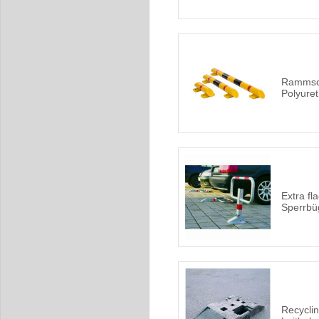
Rammsch
Polyure
Extra fl
Sperrbüg
Recyclin