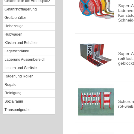
Gefahrstoffe am Arbeitsplatz
Super-A
Gefahrstofflagerung
fadenver
Kunststo
Großbehälter
Schneid
Hebezeuge
Hubwagen
Kästen und Behälter
Lagerschränke
Super-A
reißfest
Lagerung Aussenbereich
geblockt
Leitern und Gerüste
Räder und Rollen
Regale
Reinigung
Scheren
Sozialraum
rot-weiß
Transportgeräte